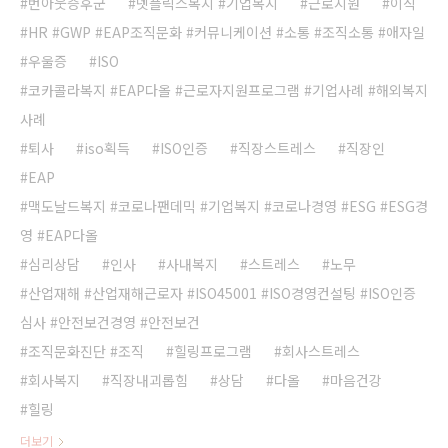
번아웃증후군
넷플릭스복지 #기업복지
근로지원
이직
HR #GWP #EAP조직문화 #커뮤니케이션 #소통 #조직소통 #애자일
우울증
ISO
코카콜라복지 #EAP다올 #근로자지원프로그램 #기업사례 #해외복지
사례
퇴사
iso획득
ISO인증
직장스트레스
직장인
EAP
맥도날드복지 #코로나팬데믹 #기업복지 #코로나경영 #ESG #ESG경
영 #EAP다올
심리상담
인사
사내복지
스트레스
노무
산업재해 #산업재해근로자 #ISO45001 #ISO경영컨설팅 #ISO인증
심사 #안전보건경영 #안전보건
조직문화진단 #조직
힐링프로그램
회사스트레스
회사복지
직장내괴롭힘
상담
다올
마음건강
힐링
더보기