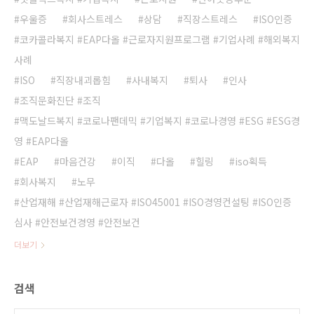
우울증
회사스트레스
상담
직장스트레스
ISO인증
코카콜라복지 #EAP다올 #근로자지원프로그램 #기업사례 #해외복지
사례
ISO
직장내괴롭힘
사내복지
퇴사
인사
조직문화진단 #조직
맥도날드복지 #코로나팬데믹 #기업복지 #코로나경영 #ESG #ESG경
영 #EAP다올
EAP
마음건강
이직
다올
힐링
iso획득
회사복지
노무
산업재해 #산업재해근로자 #ISO45001 #ISO경영컨설팅 #ISO인증
심사 #안전보건경영 #안전보건
더보기
검색