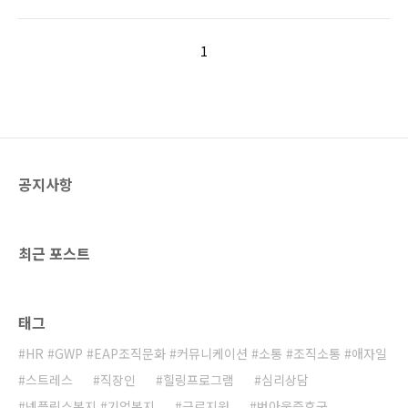
1522-9632팩 스 : 02-2632-9128메 일 :
후까지 분야를 다룹니다. 최신 개정된 노동관계
daol@ eapdaol.com 다올 서비스 및 제휴
법령을 바탕으로 판단을 내려야 하며, 추후 문제
문의 (클
1
가 발생하기 이전에 미리 위험요소를 발견하여
릭!)https://forms.gle/fZDU9dC1RDJ81LGV8 더
제거해..
보기
공지사항
최근 포스트
태그
HR #GWP #EAP조직문화 #커뮤니케이션 #소통 #조직소통 #애자일
스트레스
직장인
힐링프로그램
심리상담
넷플릭스복지 #기업복지
근로지원
번아웃증후군