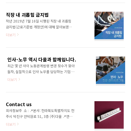
다. 부모에게 거부당하거나 충분한 사랑을 받지
악화시키는 행위(이하 “직장 내 괴롭힘”이라 한
못해 자기애가 부족한 아이는 세상 밖으로 나갔
다)를 하여서는 아니된다. ​ 직장 내 괴롭힘 사례
을 때 쉽게 상처받고 좌절합니다. 또한 자기애가
직장 내 괴롭힘 금지법
육아휴직 후 복직한 A 직원에게 전에 담당하던
손상되고 자존감이 ..
작년 2019년​ 7월 16일 시행된 직장 내 괴롭힘
업무(창구 수신업무)가 아닌 창구 안내 및 총무
금지법(근로기준법 개정안)에 대해 알아보겠습
보조업무를 주고, A직원을 퇴출시키기 위한 따돌
니다. ​근로기준법 제6장의2 직장내 괴롭힘의 금
더보기
림을 지시한 사례가 있었습니다. 한 회사임원은
지 2018년 12월 27일 국회 본회의를 통과한 근
A직원을 제외한다른 직원들만 참석한 회의에서
로기준법 개정안에 명시된 내용으로, 사용자나
A직원을 내쫓기 위하여 따돌림을 할 것을 지시하
근로자가 직장에서의 지위 또는 관계 우위를 이
는 취지의 내용을 전달하였고, 이후 책상을 치 우
용해 다른 근로자에게 신체적·정신적 고통을 주
고 창구에 앉지 못하게 할 것을 지시한 사건이 있
인사˙노무 역시 다올과 함께입니다.
는 행위 등을 금지하는 내용을 골자로 합니다. 개
었습니..
최근 몇 년 사이 노동관계법령 변경 횟수가 잦아
정 법이 시행되는 2019년 7월 16일부터는 직장
들자, 실질적으로 인사 노무를 담당하는 기업 내
내 괴롭힘에 관한 취업규칙이 규정이 반영되지
인사 노무 담당자조차도 변경된 노동법에 대해
않았을 경우 500만원 이하의 과태료에 처해집니
더보기
정확히 모르는 경우가 많습니다. 특히 가장 많은
다. ​ ​ ​​직장 내 괴롭힘 구체적 사례 ​정당한 이유 없
변화를 보인 것은 근로기준법으로, 주 52시간제
이 업무 능력이나 성과를 인정하지 않거나 조롱
도입 및 연차유급휴가 규정 강화, 직장 내 괴롭힘
함 정당한 이유 없이 훈련, 승진, 보상, 일상적인
금지법 시행 등 근로자 중심으로 변경됨을 알 수
대우 등에서 차별함 정당한 이유 없..
Contact us
있습니다. 인사노무는 사용자와 노동간 현장이
회사정보주 소 : 📍본사: 전라북도특별자치도 전
슈를 예방하는 차원에서 정확히 알 필요성이 있
주시 덕진구 안덕원로 51, 3층 (주)다올 📍연구
습니다. 인사노무는 채용 및 근로계약, 임금 및
소: 서울특별시 영등포구 국회대로66길 17 성우
더보기
수당, 근로시간, 휴일/휴가, 취업규칙, 해고, 퇴
빌딩 10층 다올 근로자심리연구소전 화 :
직, 4대보험, 산재보상 등 채용 이전부터 퇴직 이