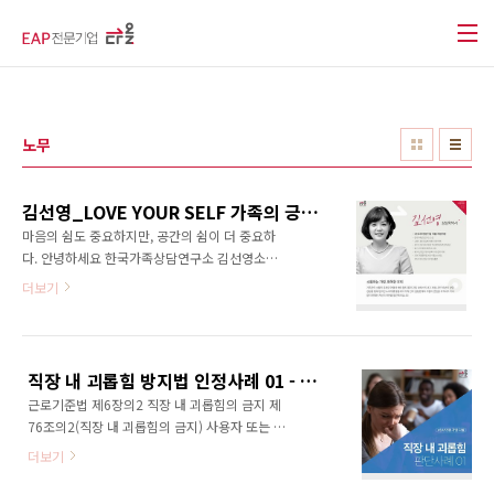
본문 바로가기
노무
김선영_LOVE YOUR SELF 가족의 긍정적 변화의 시작
마음의 쉼도 중요하지만, 공간의 쉼이 더 중요하
다. 안녕하세요 한국가족상담연구소 김선영소장
입니다. EAP전문기업 다올과 함께 많은 분들과
더보기
칼럼으로 소통하게되어 큰 영광입니다. 살면서
수많은 인간관계를 맺으며 살아가는데, 그 많은
관계들 속에서 이루 헤아릴 수 없는 갈등이 발생
하고 그에 따라 소외감이나 고통, 미움, 슬픔 등
직장 내 괴롭힘 방지법 인정사례 01 - 육아휴직이 잘못인가요?
을 경험하게 됩니다. 다양한 직업, 복잡한 인간관
근로기준법 제6장의2 직장 내 괴롭힘의 금지 제
계 속에서 이 변화의 속도에 적응하지 못하는 사
76조의2(직장 내 괴롭힘의 금지) 사용자 또는 근
람은 큰 스트레스와 소외감을 느끼기도 하며 오
로자는 직장에서의 지위 또는 관계 등의 우위를
늘날 지속적으로 늘어나는 1인 가구의 비중은 단
더보기
이용하여 업무상 적정범위를 넘어 다른 근로자
절과 우울감 등 많은 문제를 파생시키고 있습니
에게 신체적·정 신적 고통을 주거나 근무환경을